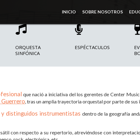
INICIO
SOBRE NOSOTROS
EDU
ORQUESTA
ESPÉCTACULOS
EV
SINFÓNICA
B
ofesional
que nació a iniciativa del los gerentes de Center Mus
 Guerrero
,
tras un amplia trayectoria orquestal por parte de sus 
 y distinguidos instrumentistas
dentro de la geografía anda
sátil con respecto a su
repertorio, atreviéndose con interpretaci
enco, rock, electrónica, etc.